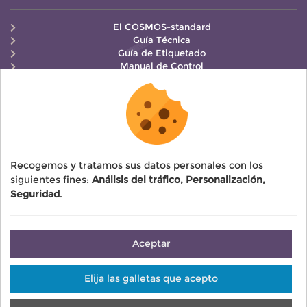
El COSMOS-standard
Guía Técnica
Guía de Etiquetado
Manual de Control
COSMOS MÁS INFORMACIÓN
Cómo solicitar la certificación
Tarifas COSMOS
Reglamentos
Resumen de las firmas de COSMOS
Recogemos y tratamos sus datos personales con los
siguientes fines:
Análisis del tráfico, Personalización,
Seguridad
.
Aceptar
© 2026 COSMOS — Todos los derechos reservados
Elija las galletas que acepto
Aviso legal
Gestión de cookies
Mapa del sitio