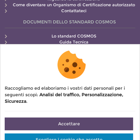
Come diventare un Organismo di Certificazione autorizzato
Contattateci
DOCUMENTI DELLO STANDARD COSMOS
Lo standard COSMOS
Guida Tecnica
Guida all’Etichettatura
Manuale di Controllo
COSMOS ULTERIORI INFORMAZIONI
Come richiedere la certificazione
Tariffe COSMOS
Raccogliamo ed elaboriamo i vostri dati personali per i
Regolamenti
seguenti scopi:
Analisi del traffico, Personalizzazione,
Firme COSMOS
Sicurezza
.
Accettare
Scegliere i cookie che accetto